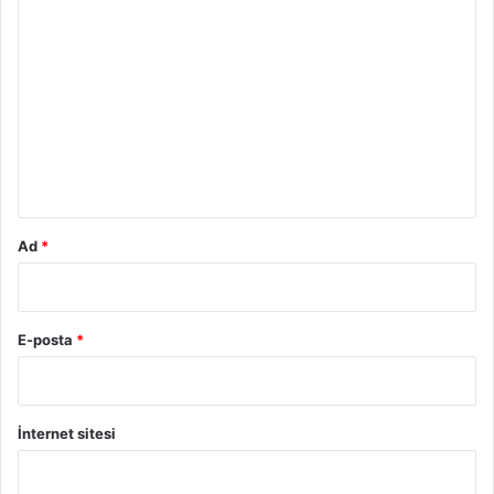
Y
o
r
u
m
*
Ad
*
E-posta
*
İnternet sitesi