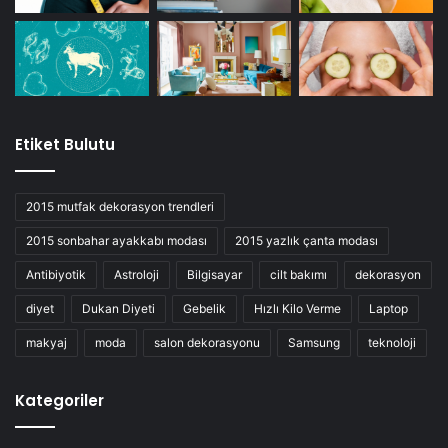
Etiket Bulutu
2015 mutfak dekorasyon trendleri
2015 sonbahar ayakkabı modası
2015 yazlık çanta modası
Antibiyotik
Astroloji
Bilgisayar
cilt bakımı
dekorasyon
diyet
Dukan Diyeti
Gebelik
Hızlı Kilo Verme
Laptop
makyaj
moda
salon dekorasyonu
Samsung
teknoloji
Kategoriler