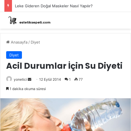
Leke Gideren Doğal Maskeler Nasıl Yapılır?
Anasayfa
/
Diyet
Diyet
Acil Durumlar İçin Su Diyeti
Bir
yonetici
12 Eylül 2014
1
77
e-
1 dakika okuma süresi
posta
göndermek