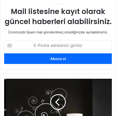
melisa ve papatya karışımı.1 çay kaşığı zencefil ile
demlenerek hazırlanmış çay
Mail listesine kayıt olarak
güncel haberleri alabilirsiniz.
Ücretsizdir.Spam mail gönderilmez,istediğinizde ayrılabilirsiniz.
E-
Posta
adresinizi
giriniz
Duvar
Kağıdı
Seçimi
Acil Durumlar İçin Su Diyeti
Nasıl
Olmalı
Öğle: 2 kase istediğiniz sebze çorbası, 2 su bardağı su,
Sevdiğiniz sebzelerden hazırlanmış salata.