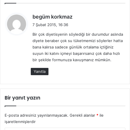
d
begüm korkmaz
e
7 Şubat 2015, 16:36
d
Bir çok diyetisyenin söylediği bir durumdur aslında
i
diyete beraber çok su tüketmemizi söylerler hatta
k
bana kalırsa sadece günlülk ortalama içtiğiniz
i
suyun iki katını içmeyi başarırsanız çok daha hızlı
:
bir şekilde formunuza kavuşmanız mümkün.
Yanıtla
Bir yanıt yazın
E-posta adresiniz yayınlanmayacak.
Gerekli alanlar
*
ile
işaretlenmişlerdir