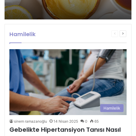
Hamilelik
Önceki
Sonrak
sayfa
sayfa
Hamilelik
sinem ramazanoğlu
14 Nisan 2025
0
65
Gebelikte Hipertansiyon Tanısı Nasıl