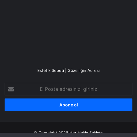
Estetik Sepeti | Güzelliğin Adresi
E-
Posta
adresinizi
giriniz
© Copyright 2026 Her Hakkı Saklıdır.