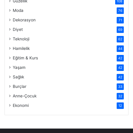
Güzellik
108
Moda
76
Dekorasyon
71
Diyet
69
Teknoloji
62
Hamilelik
44
Eğitim & Kurs
42
Yaşam
42
Sağlık
42
Burçlar
33
Anne-Çocuk
32
Ekonomi
12