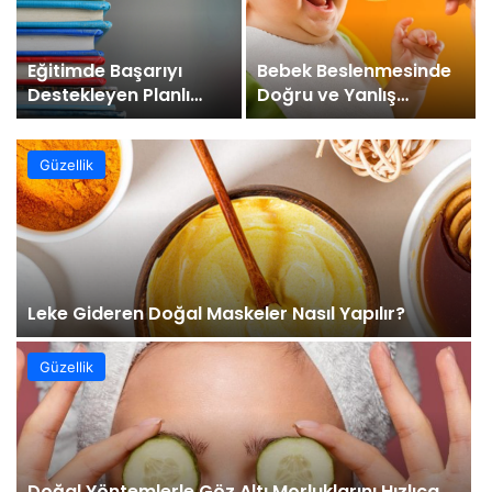
Eğitimde Başarıyı
Bebek Beslenmesinde
Destekleyen Planlı
Doğru ve Yanlış
Çalışma Stratejileri
Beslenme Alışkanlıkları
Güzellik
Leke Gideren Doğal Maskeler Nasıl Yapılır?
Güzellik
Doğal Yöntemlerle Göz Altı Morluklarını Hızlıca