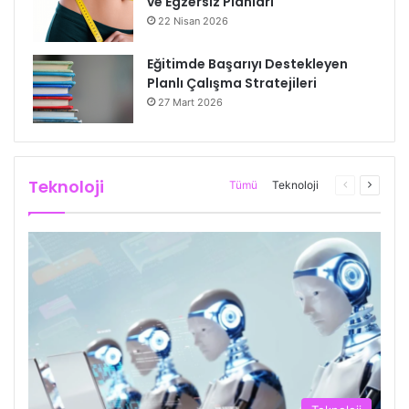
ve Egzersiz Planları
22 Nisan 2026
Eğitimde Başarıyı Destekleyen
Planlı Çalışma Stratejileri
27 Mart 2026
Teknoloji
Önceki
Sonrak
Tümü
Teknoloji
sayfa
sayfa