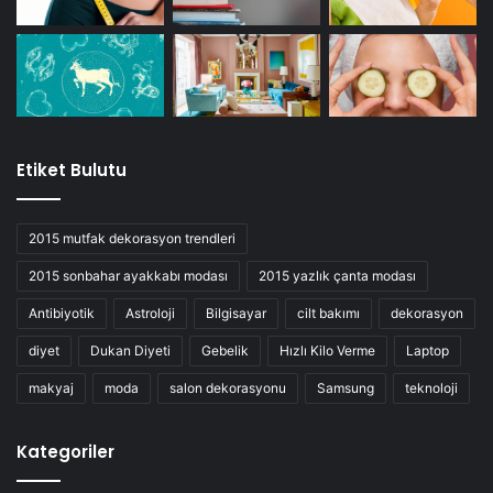
Etiket Bulutu
2015 mutfak dekorasyon trendleri
2015 sonbahar ayakkabı modası
2015 yazlık çanta modası
Antibiyotik
Astroloji
Bilgisayar
cilt bakımı
dekorasyon
diyet
Dukan Diyeti
Gebelik
Hızlı Kilo Verme
Laptop
makyaj
moda
salon dekorasyonu
Samsung
teknoloji
Kategoriler