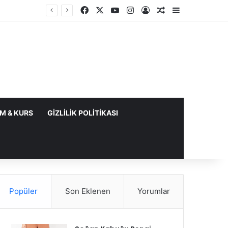
Facebook
X
YouTube
Instagram
Kayıt Ol
Rastgele Makale
Kenar Bölme
IM & KURS
GIZLILIK POLITIKASI
Popüler
Son Eklenen
Yorumlar