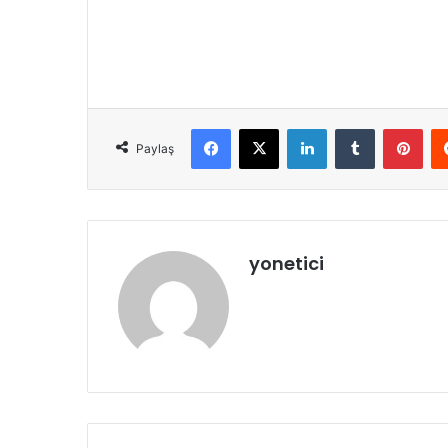
Facebook
X
LinkedIn
Tumblr
Pint
Paylaş
yonetici