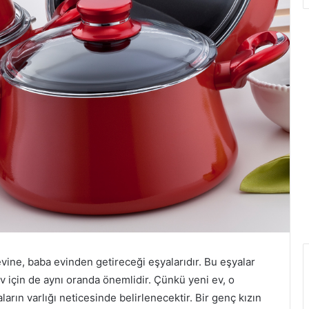
evine, baba evinden getireceği eşyalarıdır. Bu eşyalar
v için de aynı oranda önemlidir. Çünkü yeni ev, o
aların varlığı neticesinde belirlenecektir. Bir genç kızın