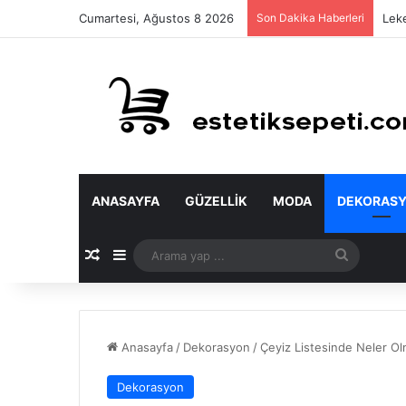
Cumartesi, Ağustos 8 2026
Son Dakika Haberleri
Leke
ANASAYFA
GÜZELLIK
MODA
DEKORAS
Rastgele Makale
Kenar Bölmesi
Arama
yap
...
Anasayfa
/
Dekorasyon
/
Çeyiz Listesinde Neler Olm
Dekorasyon