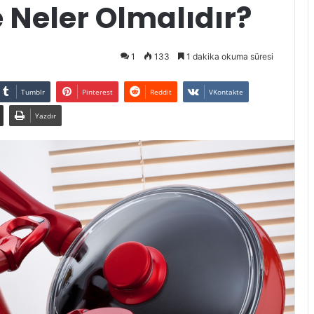
e Neler Olmalıdır?
1
133
1 dakika okuma süresi
Tumblr
Pinterest
Reddit
VKontakte
Yazdır