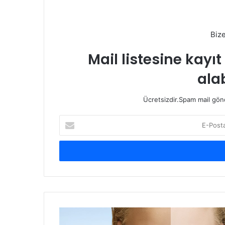
Biz
Mail listesine kayı
alab
Ücretsizdir.Spam mail gönde
E-
Posta
adresinizi
giriniz
Bronzlaşmak
Deri