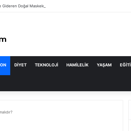
 Gideren Doğal Maskeler Nasıl Yapılır?
YON
DIYET
TEKNOLOJI
HAMILELIK
YAŞAM
EĞIT
alıdır?