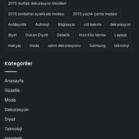
2015 mutfak dekorasyon trendleri
2015 sonbahar ayakkabı modası
2015 yazlık çanta modası
Antibiyotik
Astroloji
Bilgisayar
cilt bakımı
dekorasyon
diyet
Dukan Diyeti
Gebelik
Hızlı Kilo Verme
Laptop
makyaj
moda
salon dekorasyonu
Samsung
teknoloji
Kategoriler
Anasayfa
Güzellik
Moda
Dekorasyon
Diyet
Teknoloji
Hamilelik