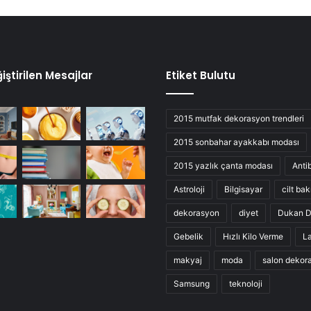
iştirilen Mesajlar
Etiket Bulutu
2015 mutfak dekorasyon trendleri
2015 sonbahar ayakkabı modası
2015 yazlık çanta modası
Anti
Astroloji
Bilgisayar
cilt bak
dekorasyon
diyet
Dukan D
Gebelik
Hızlı Kilo Verme
L
makyaj
moda
salon dekor
Samsung
teknoloji