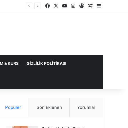
Facebook
X
YouTube
Instagram
Kayıt Ol
Rastgele Makale
Kenar Bölme
IM & KURS
GIZLILIK POLITIKASI
Popüler
Son Eklenen
Yorumlar