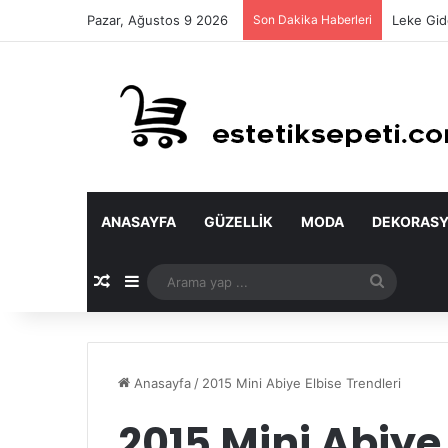
Pazar, Ağustos 9 2026
Son Dakika Haberleri
Leke Gid
ANASAYFA
GÜZELLIK
MODA
DEKORAS
Rastgele Makale
Kenar Bölmesi
Arama
yap
...
Anasayfa
/
2015 Mini Abiye Elbise Trendleri
2015 Mini Abiye 