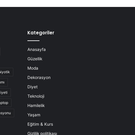
Kategoriler
Anasayfa
Güzellik
Moda
biyotik
Dekorasyon
ımı
Diyet
iyeti
Teknoloji
aptop
Hamilelik
asyonu
Yaşam
Eğitim & Kurs
Gizlilik politikası