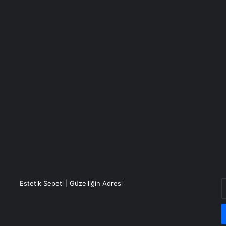
E
Estetik Sepeti | Güzelliğin Adresi
P
a
g