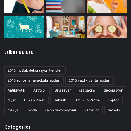
Etiket Bulutu
2015 mutfak dekorasyon trendleri
2015 sonbahar ayakkabı modası
2015 yazlık çanta modası
Antibiyotik
Astroloji
Bilgisayar
cilt bakımı
dekorasyon
diyet
Dukan Diyeti
Gebelik
Hızlı Kilo Verme
Laptop
makyaj
moda
salon dekorasyonu
Samsung
teknoloji
Kategoriler