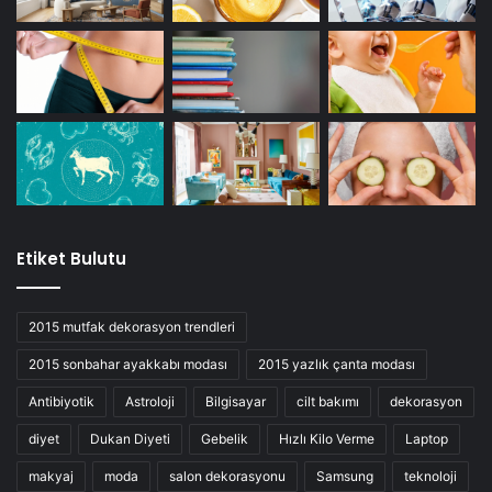
Etiket Bulutu
2015 mutfak dekorasyon trendleri
2015 sonbahar ayakkabı modası
2015 yazlık çanta modası
Antibiyotik
Astroloji
Bilgisayar
cilt bakımı
dekorasyon
diyet
Dukan Diyeti
Gebelik
Hızlı Kilo Verme
Laptop
makyaj
moda
salon dekorasyonu
Samsung
teknoloji