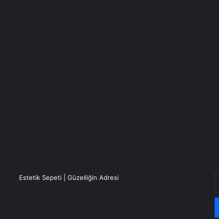
E
Estetik Sepeti | Güzelliğin Adresi
P
a
g