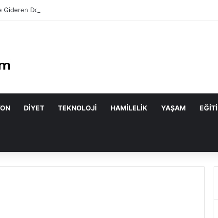
 Gideren Doğal Maskeler Nasıl Yapılır?
YON
DIYET
TEKNOLOJI
HAMILELIK
YAŞAM
EĞIT