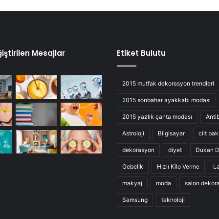
iştirilen Mesajlar
Etiket Bulutu
2015 mutfak dekorasyon trendleri
2015 sonbahar ayakkabı modası
2015 yazlık çanta modası
Anti
Astroloji
Bilgisayar
cilt bak
dekorasyon
diyet
Dukan D
Gebelik
Hızlı Kilo Verme
L
makyaj
moda
salon dekor
Samsung
teknoloji