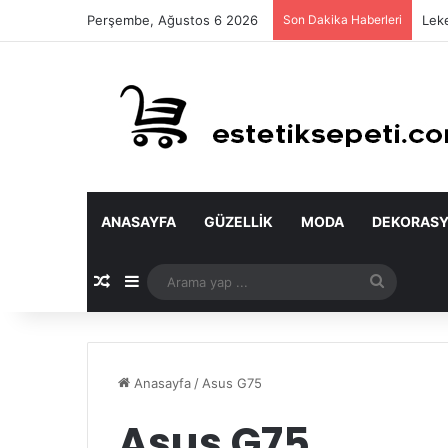
Perşembe, Ağustos 6 2026
Son Dakika Haberleri
Leke
ANASAYFA
GÜZELLIK
MODA
DEKORAS
Rastgele Makale
Kenar Bölmesi
Arama
yap
...
Anasayfa
/
Asus G75
Asus G75