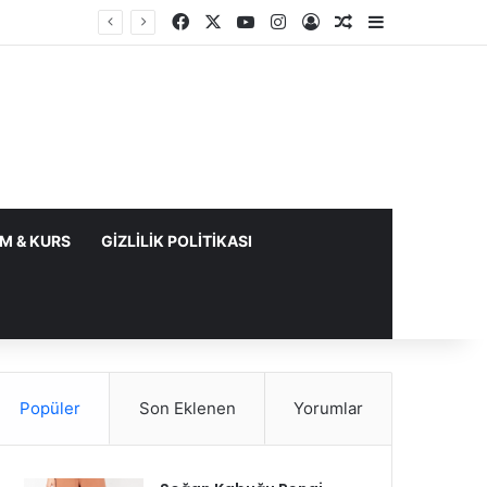
Facebook
X
YouTube
Instagram
Kayıt Ol
Rastgele Makale
Kenar Bölme
IM & KURS
GIZLILIK POLITIKASI
Popüler
Son Eklenen
Yorumlar