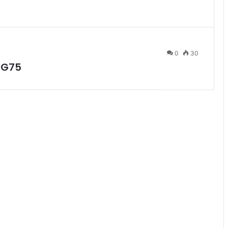
0
30
 G75