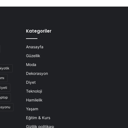
Kategoriler
Anasayfa
Güzellik
Moda
biyotik
Dekorasyon
ımı
Diyet
iyeti
Teknoloji
aptop
Hamilelik
asyonu
Yaşam
Eğitim & Kurs
Gizlilik politikası