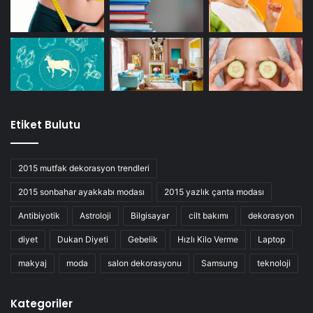
Etiket Bulutu
2015 mutfak dekorasyon trendleri
2015 sonbahar ayakkabı modası
2015 yazlık çanta modası
Antibiyotik
Astroloji
Bilgisayar
cilt bakımı
dekorasyon
diyet
Dukan Diyeti
Gebelik
Hızlı Kilo Verme
Laptop
makyaj
moda
salon dekorasyonu
Samsung
teknoloji
Kategoriler