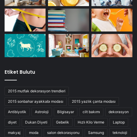
Etiket Bulutu
2015 mutfak dekorasyon trendleri
2015 sonbahar ayakkabı modası
2015 yazlık çanta modası
Antibiyotik
Astroloji
Bilgisayar
cilt bakımı
dekorasyon
diyet
Dukan Diyeti
Gebelik
Hızlı Kilo Verme
Laptop
makyaj
moda
salon dekorasyonu
Samsung
teknoloji