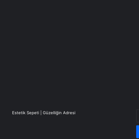
E
Estetik Sepeti | Güzelliğin Adresi
P
a
g