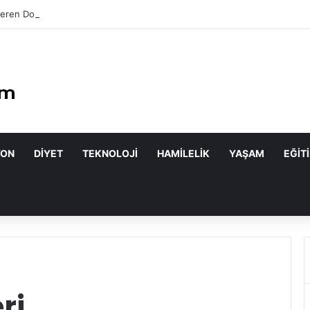
eren Doğal Maskeler Nasıl Yapılır?
YON
DIYET
TEKNOLOJI
HAMILELIK
YAŞAM
EĞIT
ri