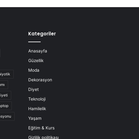
Kategoriler
Anasayfa
Güzellik
Moda
biyotik
Dekorasyon
ımı
Diyet
iyeti
Teknoloji
aptop
Hamilelik
asyonu
Yaşam
Eğitim & Kurs
Gizlilik politikası