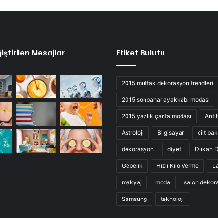
iştirilen Mesajlar
Etiket Bulutu
2015 mutfak dekorasyon trendleri
2015 sonbahar ayakkabı modası
2015 yazlık çanta modası
Anti
Astroloji
Bilgisayar
cilt bak
dekorasyon
diyet
Dukan D
Gebelik
Hızlı Kilo Verme
L
makyaj
moda
salon dekor
Samsung
teknoloji