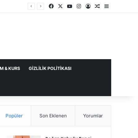
Facebook
X
YouTube
Instagram
Kayıt Ol
Rastgele Makale
Kenar Bölme
IM & KURS
GIZLILIK POLITIKASI
Popüler
Son Eklenen
Yorumlar