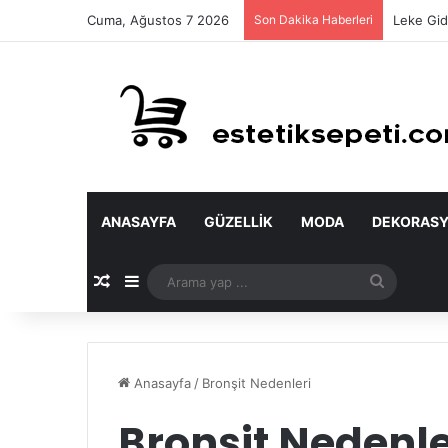
Cuma, Ağustos 7 2026
Son Dakika Haberleri
Leke Gid
ANASAYFA
GÜZELLIK
MODA
DEKORAS
Rastgele Makale
Kenar Bölmesi
Arama
yap
...
Anasayfa
/
Bronşit Nedenleri
Bronşit Nedenle