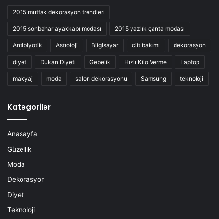
2015 mutfak dekorasyon trendleri
2015 sonbahar ayakkabı modası
2015 yazlık çanta modası
Antibiyotik
Astroloji
Bilgisayar
cilt bakımı
dekorasyon
diyet
Dukan Diyeti
Gebelik
Hızlı Kilo Verme
Laptop
makyaj
moda
salon dekorasyonu
Samsung
teknoloji
Kategoriler
Anasayfa
Güzellik
Moda
Dekorasyon
Diyet
Teknoloji