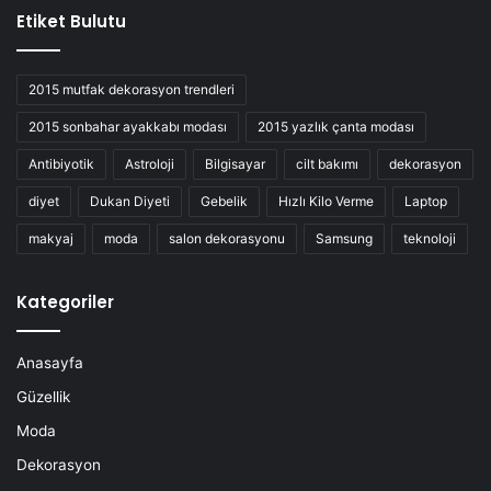
Etiket Bulutu
2015 mutfak dekorasyon trendleri
2015 sonbahar ayakkabı modası
2015 yazlık çanta modası
Antibiyotik
Astroloji
Bilgisayar
cilt bakımı
dekorasyon
diyet
Dukan Diyeti
Gebelik
Hızlı Kilo Verme
Laptop
makyaj
moda
salon dekorasyonu
Samsung
teknoloji
Kategoriler
Anasayfa
Güzellik
Moda
Dekorasyon