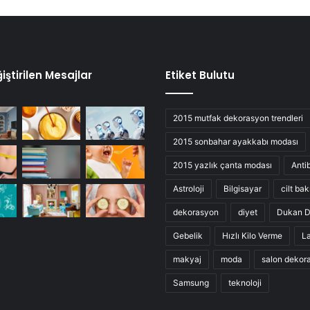
iştirilen Mesajlar
Etiket Bulutu
2015 mutfak dekorasyon trendleri
2015 sonbahar ayakkabı modası
2015 yazlık çanta modası
Anti
Astroloji
Bilgisayar
cilt bak
dekorasyon
diyet
Dukan D
Gebelik
Hızlı Kilo Verme
L
makyaj
moda
salon dekor
Samsung
teknoloji