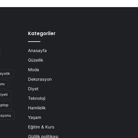
Kategoriler
Anasayfa
Güzellik
Moda
biyotik
Dekorasyon
ımı
Diyet
iyeti
Teknoloji
aptop
Hamilelik
asyonu
Yaşam
Eğitim & Kurs
Gizlilik politikası