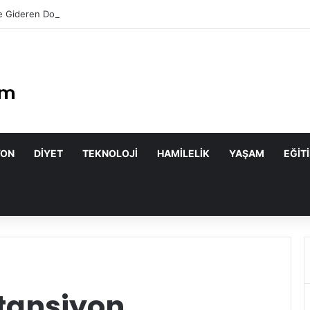
 Gideren Doğal Maskeler Nasıl Yapılır?
YON
DIYET
TEKNOLOJI
HAMILELIK
YAŞAM
EĞIT
rtansiyon