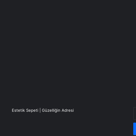
E
Estetik Sepeti | Güzelliğin Adresi
P
a
g