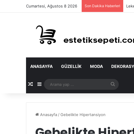
Cumartesi, Ağustos 8 2026
Son Dakika Haberleri
Leke
ANASAYFA
GÜZELLIK
MODA
DEKORAS
Rastgele Makale
Kenar Bölmesi
Arama
yap
...
Anasayfa
/
Gebelikte Hipertansiyon
Gebelikte Hipe