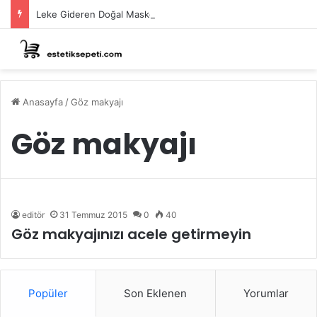
Leke Gideren Doğal Maskeler Nasıl Yapılır?
Anasayfa
/
Göz makyajı
Göz makyajı
editör
31 Temmuz 2015
0
40
Göz makyajınızı acele getirmeyin
Popüler
Son Eklenen
Yorumlar