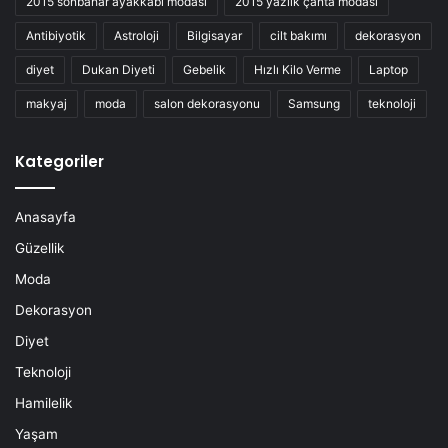
2015 sonbahar ayakkabı modası
2015 yazlık çanta modası
Antibiyotik
Astroloji
Bilgisayar
cilt bakımı
dekorasyon
diyet
Dukan Diyeti
Gebelik
Hızlı Kilo Verme
Laptop
makyaj
moda
salon dekorasyonu
Samsung
teknoloji
Kategoriler
Anasayfa
Güzellik
Moda
Dekorasyon
Diyet
Teknoloji
Hamilelik
Yaşam