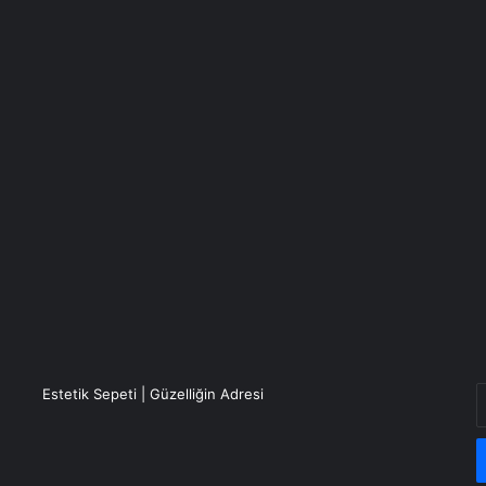
E
Estetik Sepeti | Güzelliğin Adresi
P
a
g