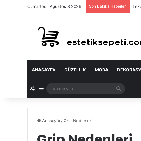
Cumartesi, Ağustos 8 2026
Son Dakika Haberleri
Leke
ANASAYFA
GÜZELLIK
MODA
DEKORAS
Rastgele Makale
Kenar Bölmesi
Arama
yap
...
Anasayfa
/
Grip Nedenleri
Grip Nedenleri