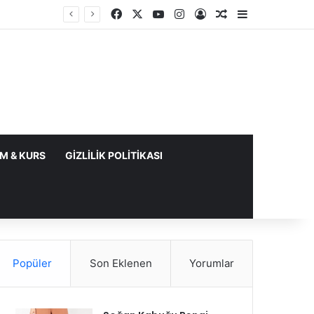
Facebook
X
YouTube
Instagram
Kayıt Ol
Rastgele Makale
Kenar Bölme
IM & KURS
GIZLILIK POLITIKASI
Popüler
Son Eklenen
Yorumlar