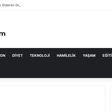
 Gideren Doğal Maskeler Nasıl Yapılır?
YON
DIYET
TEKNOLOJI
HAMILELIK
YAŞAM
EĞIT