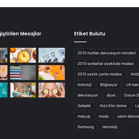
iştirilen Mesajlar
Etiket Bulutu
2015 mutfak dekorasyon trendleri
2015 sonbahar ayakkabı modası
2015 yazlık çanta modası
Anti
Astroloji
Bilgisayar
cilt bak
dekorasyon
diyet
Dukan D
Gebelik
Hızlı Kilo Verme
L
makyaj
moda
salon dekor
Samsung
teknoloji