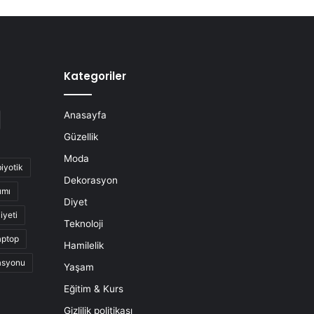
Kategoriler
Anasayfa
Güzellik
Moda
biyotik
Dekorasyon
ımı
Diyet
iyeti
Teknoloji
aptop
Hamilelik
asyonu
Yaşam
Eğitim & Kurs
Gizlilik politikası