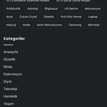
2015 sonbahar ayakkabı modası
2015 yazlık çanta modası
Antibiyotik
Astroloji
Bilgisayar
cilt bakımı
dekorasyon
diyet
Dukan Diyeti
Gebelik
Hızlı Kilo Verme
Laptop
makyaj
moda
salon dekorasyonu
Samsung
teknoloji
Kategoriler
Anasayfa
Güzellik
Moda
Dekorasyon
Diyet
Teknoloji
Hamilelik
Yaşam