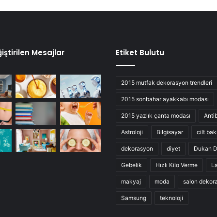
iştirilen Mesajlar
Etiket Bulutu
2015 mutfak dekorasyon trendleri
2015 sonbahar ayakkabı modası
2015 yazlık çanta modası
Anti
Astroloji
Bilgisayar
cilt bak
dekorasyon
diyet
Dukan D
Gebelik
Hızlı Kilo Verme
L
makyaj
moda
salon dekor
Samsung
teknoloji