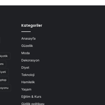
Kategoriler
Anasayfa
Güzellik
Moda
biyotik
Dekorasyon
ımı
Diyet
iyeti
Teknoloji
aptop
Hamilelik
asyonu
Yaşam
Eğitim & Kurs
Gizlilik politikası