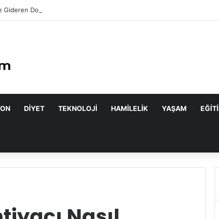
 Gideren Doğal Maskeler Nasıl Yapılır?
YON
DIYET
TEKNOLOJI
HAMILELIK
YAŞAM
EĞIT
tiyacı Nasıl