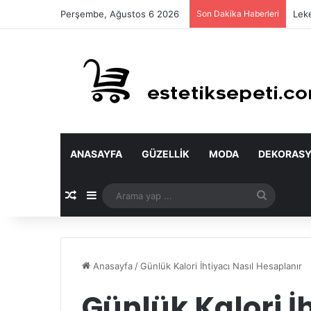
Perşembe, Ağustos 6 2026
Son Dakika Haberleri
Leke
ANASAYFA
GÜZELLIK
MODA
DEKORAS
Rastgele Makale
Kenar Bölmesi
Arama
yap
...
Anasayfa
/
Günlük Kalori İhtiyacı Nasıl Hesaplanır
Günlük Kalori İh