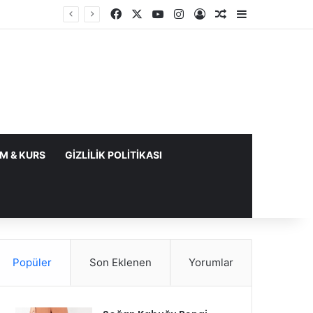
Facebook
X
YouTube
Instagram
Kayıt Ol
Rastgele Makale
Kenar Bölme
IM & KURS
GIZLILIK POLITIKASI
Popüler
Son Eklenen
Yorumlar