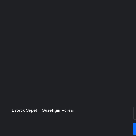
E
Estetik Sepeti | Güzelliğin Adresi
P
a
g