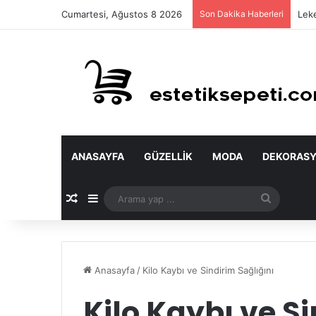
Cumartesi, Ağustos 8 2026
Son Dakika Haberleri
Leke
ANASAYFA
GÜZELLIK
MODA
DEKORAS
Rastgele Makale
Kenar Bölmesi
Arama
yap
...
Anasayfa
/
Kilo Kaybı ve Sindirim Sağlığını
Kilo Kaybı ve S