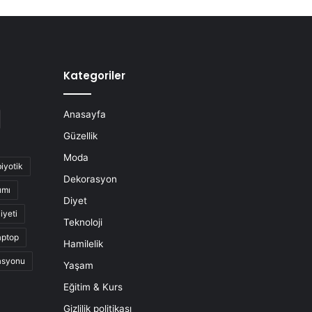
Kategoriler
Anasayfa
Güzellik
Moda
biyotik
Dekorasyon
ımı
Diyet
iyeti
Teknoloji
aptop
Hamilelik
asyonu
Yaşam
Eğitim & Kurs
Gizlilik politikası