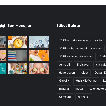
iştirilen Mesajlar
Etiket Bulutu
2015 mutfak dekorasyon trendleri
2015 sonbahar ayakkabı modası
2015 yazlık çanta modası
Anti
Astroloji
Bilgisayar
cilt bak
dekorasyon
diyet
Dukan D
Gebelik
Hızlı Kilo Verme
L
makyaj
moda
salon dekor
Samsung
teknoloji