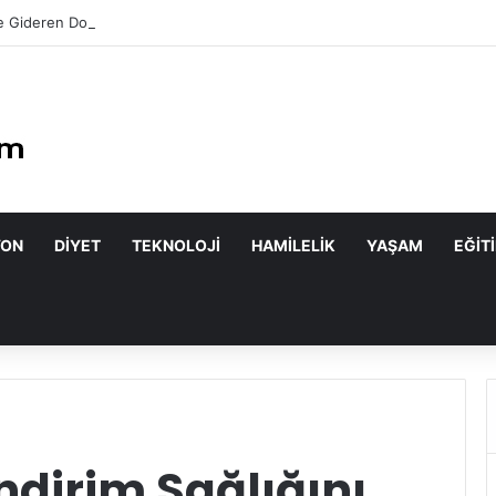
 Gideren Doğal Maskeler Nasıl Yapılır?
YON
DIYET
TEKNOLOJI
HAMILELIK
YAŞAM
EĞIT
indirim Sağlığını