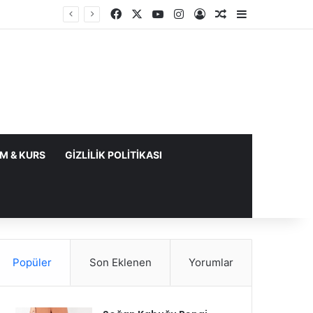
Facebook
X
YouTube
Instagram
Kayıt Ol
Rastgele Makale
Kenar Bölme
IM & KURS
GIZLILIK POLITIKASI
Popüler
Son Eklenen
Yorumlar