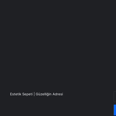
E
Estetik Sepeti | Güzelliğin Adresi
P
a
g