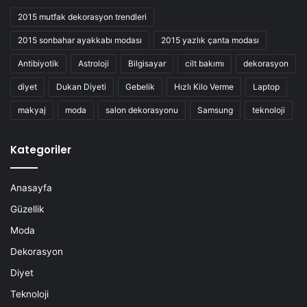
2015 mutfak dekorasyon trendleri
2015 sonbahar ayakkabı modası
2015 yazlık çanta modası
Antibiyotik
Astroloji
Bilgisayar
cilt bakımı
dekorasyon
diyet
Dukan Diyeti
Gebelik
Hızlı Kilo Verme
Laptop
makyaj
moda
salon dekorasyonu
Samsung
teknoloji
Kategoriler
Anasayfa
Güzellik
Moda
Dekorasyon
Diyet
Teknoloji