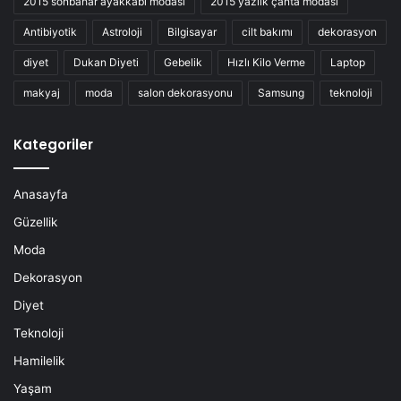
2015 sonbahar ayakkabı modası
2015 yazlık çanta modası
Antibiyotik
Astroloji
Bilgisayar
cilt bakımı
dekorasyon
diyet
Dukan Diyeti
Gebelik
Hızlı Kilo Verme
Laptop
makyaj
moda
salon dekorasyonu
Samsung
teknoloji
Kategoriler
Anasayfa
Güzellik
Moda
Dekorasyon
Diyet
Teknoloji
Hamilelik
Yaşam