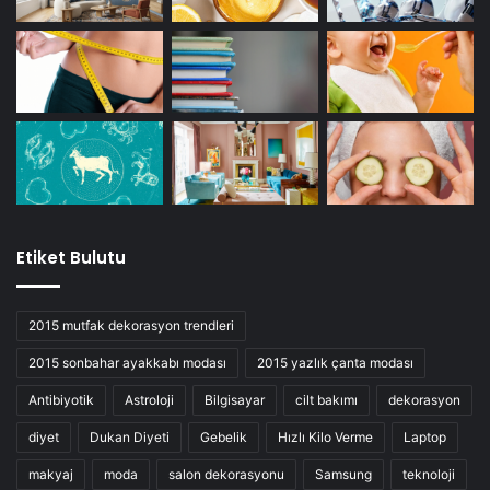
Etiket Bulutu
2015 mutfak dekorasyon trendleri
2015 sonbahar ayakkabı modası
2015 yazlık çanta modası
Antibiyotik
Astroloji
Bilgisayar
cilt bakımı
dekorasyon
diyet
Dukan Diyeti
Gebelik
Hızlı Kilo Verme
Laptop
makyaj
moda
salon dekorasyonu
Samsung
teknoloji