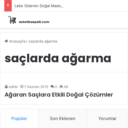
Leke Gideren Doğal Maskeler Nasıl Yapılır?
Anasayfa
/
saçlarda ağarma
saçlarda ağarma
editör
7 Haziran 2015
0
49
Ağaran Saçlara Etkili Doğal Çözümler
Popüler
Son Eklenen
Yorumlar