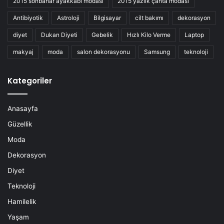
2015 sonbahar ayakkabı modası
2015 yazlık çanta modası
Antibiyotik
Astroloji
Bilgisayar
cilt bakımı
dekorasyon
diyet
Dukan Diyeti
Gebelik
Hızlı Kilo Verme
Laptop
makyaj
moda
salon dekorasyonu
Samsung
teknoloji
Kategoriler
Anasayfa
Güzellik
Moda
Dekorasyon
Diyet
Teknoloji
Hamilelik
Yaşam