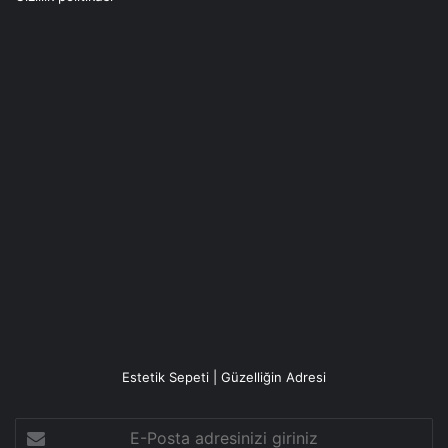
Estetik Sepeti | Güzelliğin Adresi
E-
Posta