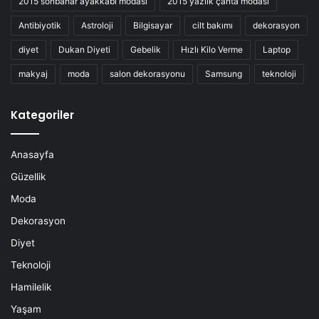
2015 sonbahar ayakkabı modası
2015 yazlık çanta modası
Antibiyotik
Astroloji
Bilgisayar
cilt bakımı
dekorasyon
diyet
Dukan Diyeti
Gebelik
Hızlı Kilo Verme
Laptop
makyaj
moda
salon dekorasyonu
Samsung
teknoloji
Kategoriler
Anasayfa
Güzellik
Moda
Dekorasyon
Diyet
Teknoloji
Hamilelik
Yaşam