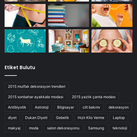
Etiket Bulutu
2015 mutfak dekorasyon trendleri
2015 sonbahar ayakkabı modası
2015 yazlık çanta modası
Antibiyotik
Astroloji
Bilgisayar
cilt bakımı
dekorasyon
diyet
Dukan Diyeti
Gebelik
Hızlı Kilo Verme
Laptop
makyaj
moda
salon dekorasyonu
Samsung
teknoloji