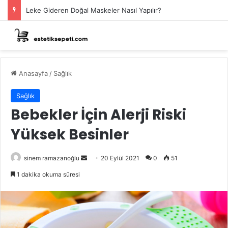
Leke Gideren Doğal Maskeler Nasıl Yapılır?
Anasayfa
/
Sağlık
Sağlık
Bebekler İçin Alerji Riski
Yüksek Besinler
Bir
sinem ramazanoğlu
20 Eylül 2021
0
51
e-
1 dakika okuma süresi
posta
göndermek