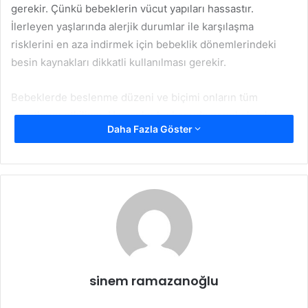
gerekir. Çünkü bebeklerin vücut yapıları hassastır.
İlerleyen yaşlarında alerjik durumlar ile karşılaşma
risklerini en aza indirmek için bebeklik dönemlerindeki
besin kaynakları dikkatli kullanılması gerekir.
Bebeklerde beslenme düzeni ve biçimi onların tüm
hayatlarını etkiliyor. Uzmanlar bu konuda genel olarak
Daha Fazla Göster
gerekli ve yeterli gıda çeşitleri ile
bebeklerde beslenme
önerilerini sunuyorlar. Fakat bazı besin kaynakları
bebeklerin alerjik yapıya sahip olmalarını sağlar. Genel
olarak bebeklik dönemlerinde alerjik yapı riski yüksek olan
besinler çeşitlerine örnek olarak şunlar sunulabilir;
Buğday İçerikli Besinler
Buğday içerikli ürünleri günümüzde oldukça fazla tercih
sinem ramazanoğlu
ediliyor. Fakat bebeklerde bazen alerji nedeni olabilir.
Alerjik tepki olarak; kızarmalar, şişmeler ya da kusma gibi