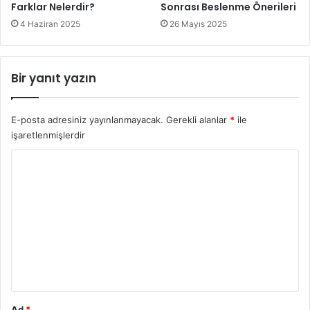
Farklar Nelerdir?
Sonrası Beslenme Önerileri
4 Haziran 2025
26 Mayıs 2025
Bir yanıt yazın
E-posta adresiniz yayınlanmayacak.
Gerekli alanlar
*
ile
işaretlenmişlerdir
Y
o
r
u
m
*
Ad
*