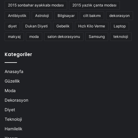
2015 sonbahar ayakkabı modası
2015 yazlık çanta modası
Antibiyotik
Astroloji
Bilgisayar
cilt bakımı
dekorasyon
diyet
Dukan Diyeti
Gebelik
Hızlı Kilo Verme
Laptop
makyaj
moda
salon dekorasyonu
Samsung
teknoloji
Kategoriler
Anasayfa
Güzellik
Moda
Dekorasyon
Diyet
Teknoloji
Hamilelik