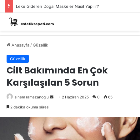
Leke Gideren Doğal Maskeler Nasıl Yapılır?
Anasayfa
/
Güzellik
Güzellik
Cilt Bakımında En Çok
Karşılaşılan 5 Sorun
Bir
sinem ramazanoğlu
2 Haziran 2025
0
65
e-
2 dakika okuma süresi
posta
göndermek