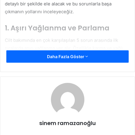
detaylı bir şekilde ele alacak ve bu sorunlarla başa
çıkmanın yollarını inceleyeceğiz.
1. Aşırı Yağlanma ve Parlama
Cilt bakımında en çok karşılaşılan 5 sorun arasında ilk
sıralarda aşırı yağlanma yer alır. Özellikle karma ve yağlı
cilt tipine sahip olanlar, gün içinde ciltlerinde oluşan
Daha Fazla Göster
parlama ve yağlanmadan şikayetçidir. Bu durum,
gözeneklerin tıkanmasına ve siyah nokta, sivilce gibi
problemler ortaya çıkmasına yol açabilir.
Yağlı ciltlerde doğru temizleyiciler, matlaştırıcı ürünler ve
su bazlı nemlendiriciler kullanmak oldukça önemlidir.
Ayrıca, ciltteki yağ dengesini bozabilecek sert ürünlerden
kaçınmak gerekir. Aksi takdirde, cilt daha fazla yağ
sinem ramazanoğlu
üretebilir ve sorunlar artabilir.