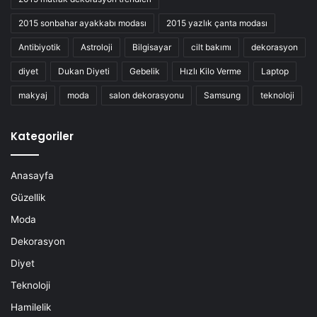
2015 sonbahar ayakkabı modası
2015 yazlık çanta modası
Antibiyotik
Astroloji
Bilgisayar
cilt bakımı
dekorasyon
diyet
Dukan Diyeti
Gebelik
Hızlı Kilo Verme
Laptop
makyaj
moda
salon dekorasyonu
Samsung
teknoloji
Kategoriler
Anasayfa
Güzellik
Moda
Dekorasyon
Diyet
Teknoloji
Hamilelik