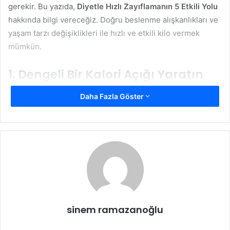
gerekir. Bu yazıda,
Diyetle Hızlı Zayıflamanın 5 Etkili Yolu
hakkında bilgi vereceğiz. Doğru beslenme alışkanlıkları ve
yaşam tarzı değişiklikleri ile hızlı ve etkili kilo vermek
mümkün.
1. Dengeli Bir Kalori Açığı Yaratın
Diyetle hızlı zayıflamanın temel ilkesi, vücudunuzun günlük
Daha Fazla Göster
yaktığı kaloriden daha az kalori almak, yani kalori açığı
yaratmaktır. Ancak bu açığı oluştururken dengeli bir
yaklaşım izlemek önemlidir. Çok fazla kalori kısıtlamak
vücudun metabolizmasını yavaşlatabilir ve uzun vadede
kilo vermeyi zorlaştırabilir. Günlük kalori ihtiyacınızı
hesaplayıp bu miktardan 500-1000 kalori daha az
tüketmek, haftada yaklaşık 0,5-1 kilogram vermenize
yardımcı olabilir. Bu, sağlıklı bir hızda kilo vermenizi sağlar
sinem ramazanoğlu
ve kas kaybını en aza indirir.