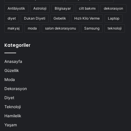
Antibiyotik
Astroloji
Bilgisayar
cilt bakımı
dekorasyon
diyet
Dukan Diyeti
Gebelik
Hızlı Kilo Verme
Laptop
makyaj
moda
salon dekorasyonu
Samsung
teknoloji
Kategoriler
Anasayfa
Güzellik
Moda
Dekorasyon
Diyet
Teknoloji
Hamilelik
Yaşam