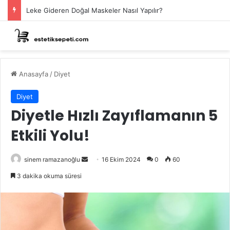
Leke Gideren Doğal Maskeler Nasıl Yapılır?
Anasayfa
/
Diyet
Diyet
Diyetle Hızlı Zayıflamanın 5
Etkili Yolu!
Bir
sinem ramazanoğlu
16 Ekim 2024
0
60
e-
3 dakika okuma süresi
posta
göndermek