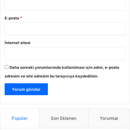
katkıda bulunur. Haftada en az 3-4 gün düzenli olarak
egzersiz yapmak, hedeflerinize daha hızlı ulaşmanızı
E-posta
*
sağlar.
Sonuç
İnternet sitesi
Diyetle Hızlı Zayıflamanın 5 Etkili Yolu
, dengeli bir kalori
açığı oluşturmak, protein tüketimini artırmak, karbonhidrat
alımını kontrol etmek, bol su içmek ve düzenli fiziksel
Daha sonraki yorumlarımda kullanılması için adım, e-posta
aktivite yapmaktan geçer. Bu yöntemleri uygulayarak
adresim ve site adresim bu tarayıcıya kaydedilsin.
sağlıklı bir şekilde hızlı kilo verebilir ve ideal kilonuza
ulaşabilirsiniz. Ancak unutmayın, her bireyin vücut yapısı
ve metabolizması farklıdır. Bu nedenle kişisel
ihtiyaçlarınıza uygun bir diyet planı oluşturmak ve bir
uzmana danışmak her zaman en sağlıklı yaklaşım olacaktır.
Popüler
Son Eklenen
Yorumlar
Diyetle Hızlı Zayıflama
Hızlı Kilo Verme