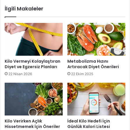
karbonhidratlar daha uzun sürede sindirildiği için tokluk
İlgili Makaleler
hissini artırır ve kan şekerini dengeler. Bu da ani açlık
krizlerinin önüne geçer ve kilo vermeyi destekler.
4. Bol Su İçin
Su içmek, hızlı kilo vermek isteyenler için basit ama etkili
bir yöntemdir. Yeterli miktarda su içmek, metabolizmayı
Kilo Vermeyi Kolaylaştıran
Metabolizma Hızını
hızlandırır ve yağ yakımını artırır. Ayrıca su, tokluk hissini
Diyet ve Egzersiz Planları
Artıracak Diyet Önerileri
destekleyerek gereksiz atıştırmalık tüketimini engeller.
22 Nisan 2026
22 Ekim 2025
Yemeklerden önce bir bardak su içmek, porsiyon
kontrolünü sağlar ve daha az kalori almanıza yardımcı olur.
Ayrıca su, vücutta biriken toksinlerin atılmasına da yardımcı
olur. Kilo verme sürecinde detoks etkisi yaratan su,
vücudun genel sağlığını korumaya da katkıda bulunur.
Kilo Verirken Açlık
İdeal Kilo Hedefi İçin
Günlük su tüketimini artırmak için yanınızda her zaman bir
Hissetmemek İçin Öneriler
Günlük Kalori Listesi