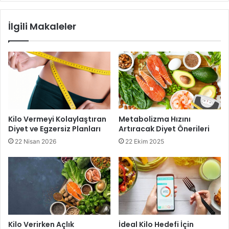
yakımını teşvik eder. Bu nedenle, herhangi bir diyet
programının ayrılmaz bir parçası olarak yeterince su içmek
İlgili Makaleler
önemlidir. Sağlıklı bir yaşam tarzını benimseyenler için su
tüketimi vazgeçilmezdir ve vücutlarına en iyi şekilde
bakmalarına yardımcı olur.
Diyette Suyun Önemi
Kilo Vermeyi Kolaylaştıran
Metabolizma Hızını
Diyet ve Egzersiz Planları
Artıracak Diyet Önerileri
22 Nisan 2026
22 Ekim 2025
Kilo Verirken Açlık
İdeal Kilo Hedefi İçin