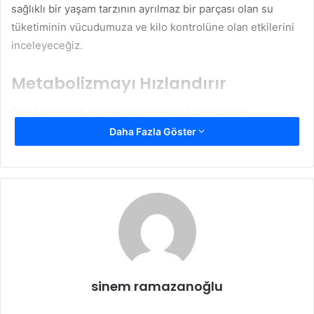
sağlıklı bir yaşam tarzının ayrılmaz bir parçası olan su
tüketiminin vücudumuza ve kilo kontrolüne olan etkilerini
inceleyeceğiz.
Metabolizmayı Hızlandırır
Diyet yaparken kilo verme sürecini hızlandırmak
istiyorsanız, su tüketiminin metabolizmanız üzerindeki
Daha Fazla Göster
olumlu etkilerini göz ardı etmemelisiniz. Araştırmalar,
yeterli su içmenin metabolizmayı hızlandırarak daha fazla
kalori yakmanıza yardımcı olabileceğini göstermektedir.
Bunun nedeni, vücudun suyu enerji üretimi için kullanması
ve bu süreç sırasında kalorilerin yakılmasıdır.
İştahı Düzenler
sinem ramazanoğlu
Diyet sırasında açlık hissini kontrol etmek son derece
önemlidir, ve su tüketimi bu konuda büyük bir yardımcı