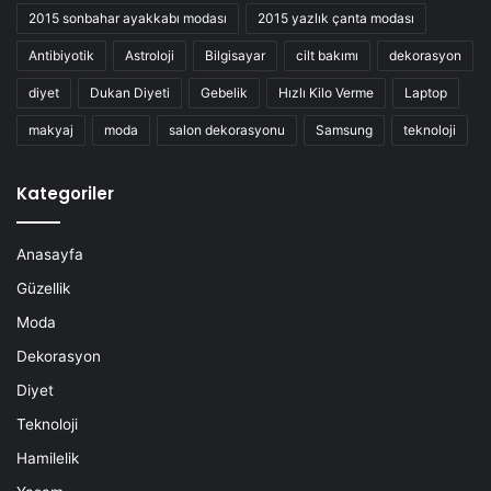
2015 sonbahar ayakkabı modası
2015 yazlık çanta modası
Antibiyotik
Astroloji
Bilgisayar
cilt bakımı
dekorasyon
diyet
Dukan Diyeti
Gebelik
Hızlı Kilo Verme
Laptop
makyaj
moda
salon dekorasyonu
Samsung
teknoloji
Kategoriler
Anasayfa
Güzellik
Moda
Dekorasyon
Diyet
Teknoloji
Hamilelik