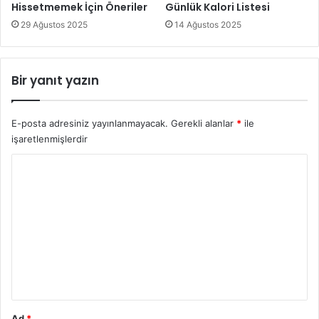
Hissetmemek İçin Öneriler
Günlük Kalori Listesi
29 Ağustos 2025
14 Ağustos 2025
Bir yanıt yazın
E-posta adresiniz yayınlanmayacak.
Gerekli alanlar
*
ile
işaretlenmişlerdir
Y
o
r
u
m
*
Ad
*