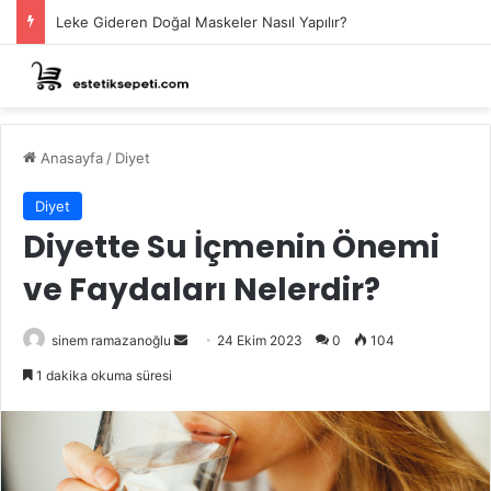
Leke Gideren Doğal Maskeler Nasıl Yapılır?
Anasayfa
/
Diyet
Diyet
Diyette Su İçmenin Önemi
ve Faydaları Nelerdir?
Bir
sinem ramazanoğlu
24 Ekim 2023
0
104
e-
1 dakika okuma süresi
posta
göndermek