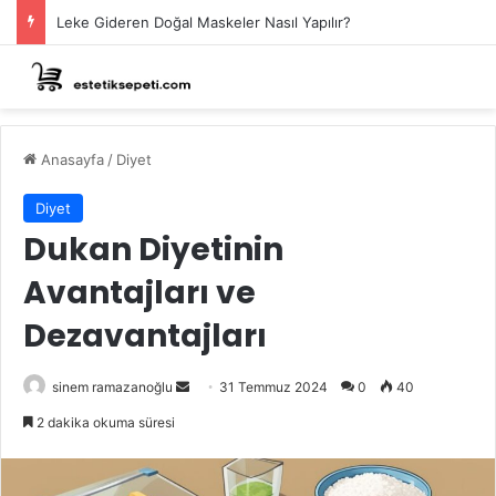
Leke Gideren Doğal Maskeler Nasıl Yapılır?
Anasayfa
/
Diyet
Diyet
Dukan Diyetinin
Avantajları ve
Dezavantajları
Bir
sinem ramazanoğlu
31 Temmuz 2024
0
40
e-
2 dakika okuma süresi
posta
göndermek