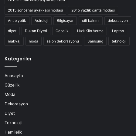
2015 sonbahar ayakkabı modası
2015 yazlık çanta modası
Antibiyotik
Astroloji
Bilgisayar
cilt bakımı
dekorasyon
diyet
Dukan Diyeti
Gebelik
Hızlı Kilo Verme
Laptop
makyaj
moda
salon dekorasyonu
Samsung
teknoloji
Kategoriler
Anasayfa
Güzellik
Moda
Dekorasyon
Diyet
Teknoloji
Hamilelik