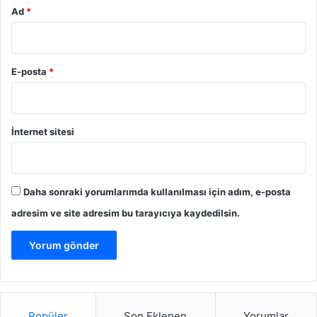
yaşam alışkanlıklarını sürdürmek, başarılı bir kilo verme
Ad
*
sürecinin anahtarlarıdır.
Dukan Diyeti
E-posta
*
İnternet sitesi
Daha sonraki yorumlarımda kullanılması için adım, e-posta
adresim ve site adresim bu tarayıcıya kaydedilsin.
Popüler
Son Eklenen
Yorumlar