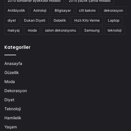
2015 sonbahar ayakkabı modası
2015 yazlık çanta modası
Antibiyotik
Astroloji
Bilgisayar
cilt bakımı
dekorasyon
diyet
Dukan Diyeti
Gebelik
Hızlı Kilo Verme
Laptop
makyaj
moda
salon dekorasyonu
Samsung
teknoloji
Kategoriler
Anasayfa
Güzellik
Moda
Dekorasyon
Diyet
Teknoloji
Hamilelik
Yaşam