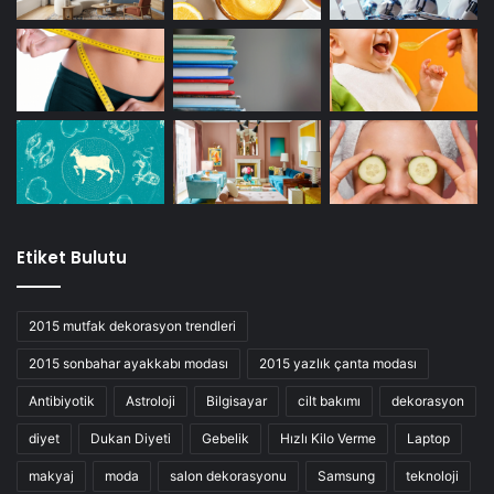
Etiket Bulutu
2015 mutfak dekorasyon trendleri
2015 sonbahar ayakkabı modası
2015 yazlık çanta modası
Antibiyotik
Astroloji
Bilgisayar
cilt bakımı
dekorasyon
diyet
Dukan Diyeti
Gebelik
Hızlı Kilo Verme
Laptop
makyaj
moda
salon dekorasyonu
Samsung
teknoloji