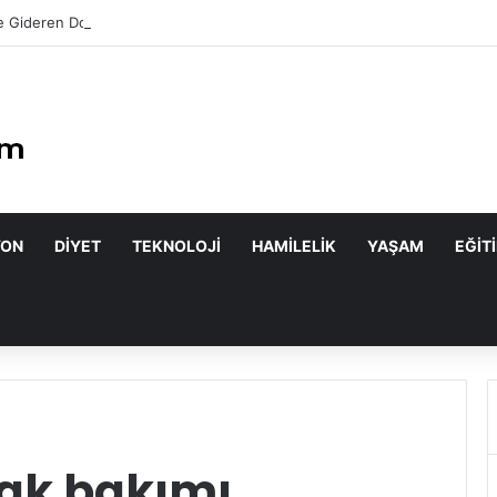
 Gideren Doğal Maskeler Nasıl Yapılır?
YON
DIYET
TEKNOLOJI
HAMILELIK
YAŞAM
EĞIT
nak bakımı