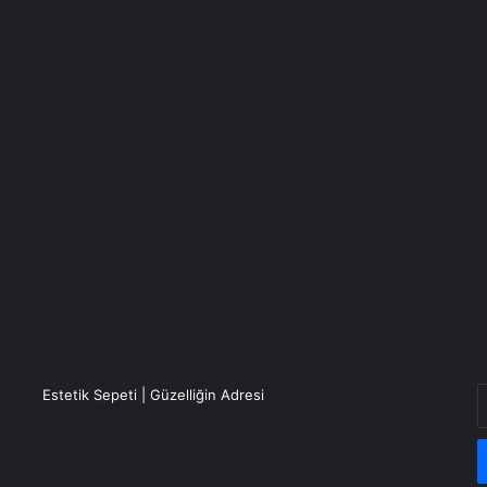
E
Estetik Sepeti | Güzelliğin Adresi
P
a
g