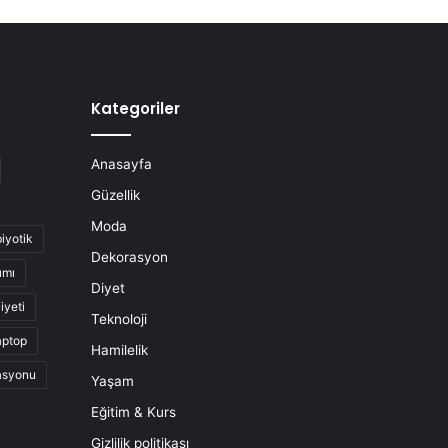
Kategoriler
Anasayfa
Güzellik
Moda
biyotik
Dekorasyon
ımı
Diyet
iyeti
Teknoloji
aptop
Hamilelik
asyonu
Yaşam
Eğitim & Kurs
Gizlilik politikası