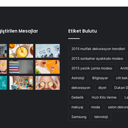
iştirilen Mesajlar
Etiket Bulutu
2015 mutfak dekorasyon trendleri
2015 sonbahar ayakkabı modası
2015 yazlık çanta modası
Anti
Astroloji
Bilgisayar
cilt bak
dekorasyon
diyet
Dukan D
Gebelik
Hızlı Kilo Verme
L
makyaj
moda
salon dekor
Samsung
teknoloji