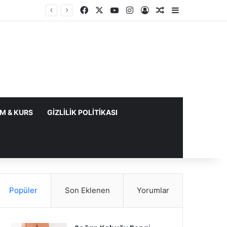
Facebook
X
YouTube
Instagram
Kayıt Ol
Rastgele Makale
Kenar Bölme
IM & KURS
GIZLILIK POLITIKASI
Popüler
Son Eklenen
Yorumlar