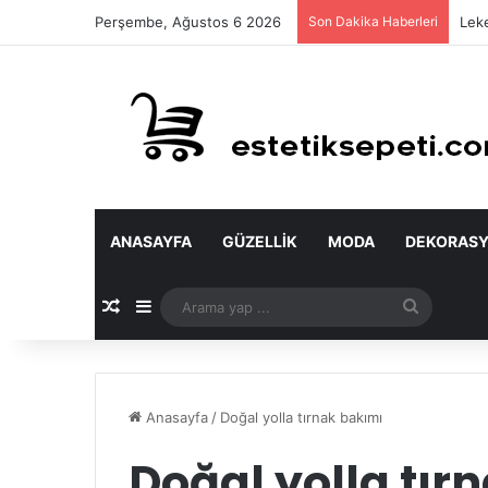
Perşembe, Ağustos 6 2026
Son Dakika Haberleri
Leke
ANASAYFA
GÜZELLIK
MODA
DEKORAS
Rastgele Makale
Kenar Bölmesi
Arama
yap
...
Anasayfa
/
Doğal yolla tırnak bakımı
Doğal yolla tır