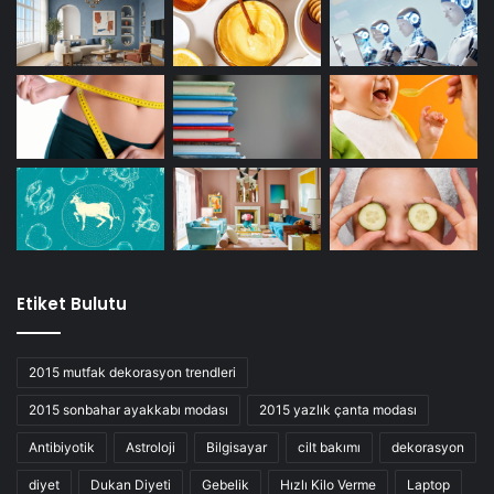
Etiket Bulutu
2015 mutfak dekorasyon trendleri
2015 sonbahar ayakkabı modası
2015 yazlık çanta modası
Antibiyotik
Astroloji
Bilgisayar
cilt bakımı
dekorasyon
diyet
Dukan Diyeti
Gebelik
Hızlı Kilo Verme
Laptop