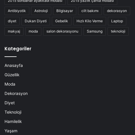
2015 sonbahar ayakkabı modası
2015 yazlık çanta modası
Antibiyotik
Astroloji
Bilgisayar
cilt bakımı
dekorasyon
diyet
Dukan Diyeti
Gebelik
Hızlı Kilo Verme
Laptop
makyaj
moda
salon dekorasyonu
Samsung
teknoloji
Kategoriler
Anasayfa
Güzellik
Moda
Dekorasyon
Diyet
Teknoloji
Hamilelik
Yaşam