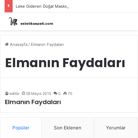
Leke Gideren Doğal Maskeler Nasıl Yapılır?
Anasayfa
/
Elmanın Faydaları
Elmanın Faydaları
editör
28 Mayıs 2015
0
70
Elmanın Faydaları
Popüler
Son Eklenen
Yorumlar