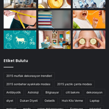
Etiket Bulutu
2015 mutfak dekorasyon trendleri
2015 sonbahar ayakkabı modası
2015 yazlık çanta modası
Antibiyotik
Astroloji
Bilgisayar
cilt bakımı
dekorasyon
diyet
Dukan Diyeti
Gebelik
Hızlı Kilo Verme
Laptop
makyaj
moda
salon dekorasyonu
Samsung
teknoloji