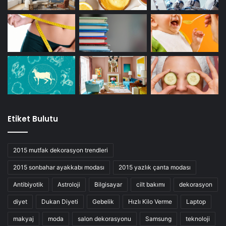
Etiket Bulutu
2015 mutfak dekorasyon trendleri
2015 sonbahar ayakkabı modası
2015 yazlık çanta modası
Antibiyotik
Astroloji
Bilgisayar
cilt bakımı
dekorasyon
diyet
Dukan Diyeti
Gebelik
Hızlı Kilo Verme
Laptop
makyaj
moda
salon dekorasyonu
Samsung
teknoloji