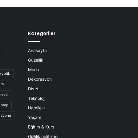
Kategoriler
Anasayfa
Güzellik
Moda
biyotik
Dekorasyon
ımı
Diyet
iyeti
Teknoloji
aptop
Hamilelik
asyonu
Yaşam
Eğitim & Kurs
Gizlilik politikası