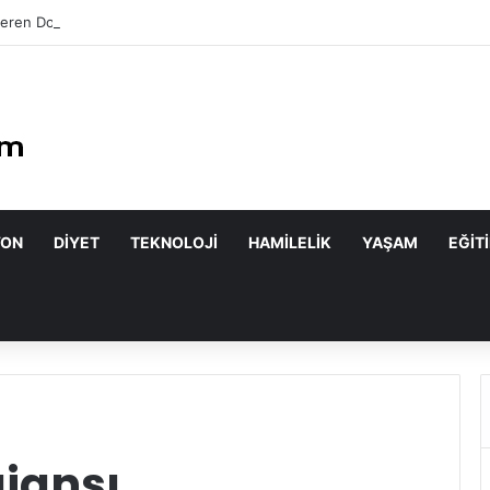
eren Doğal Maskeler Nasıl Yapılır?
YON
DIYET
TEKNOLOJI
HAMILELIK
YAŞAM
EĞIT
jansı