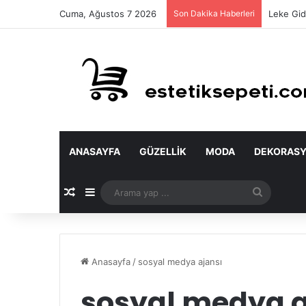
Cuma, Ağustos 7 2026
Son Dakika Haberleri
Leke Gid
ANASAYFA
GÜZELLIK
MODA
DEKORAS
Rastgele Makale
Kenar Bölmesi
Arama
yap
...
Anasayfa
/
sosyal medya ajansı
sosyal medya a