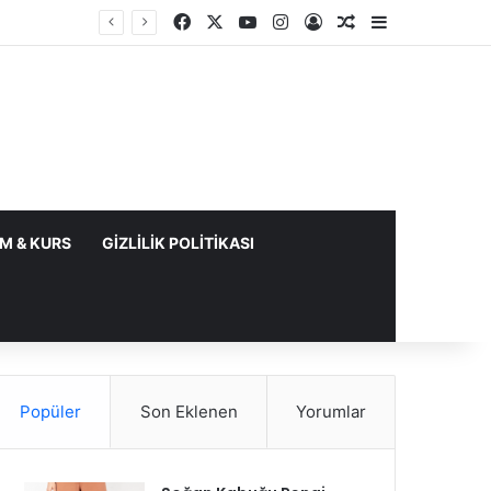
Facebook
X
YouTube
Instagram
Kayıt Ol
Rastgele Makale
Kenar Bölme
IM & KURS
GIZLILIK POLITIKASI
Popüler
Son Eklenen
Yorumlar