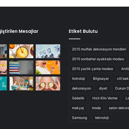
iştirilen Mesajlar
Etiket Bulutu
2015 mutfak dekorasyon trendleri
2015 sonbahar ayakkabı modası
2015 yazlık çanta modası
Anti
Astroloji
Bilgisayar
cilt bak
dekorasyon
diyet
Dukan D
Gebelik
Hızlı Kilo Verme
L
makyaj
moda
salon dekor
Samsung
teknoloji