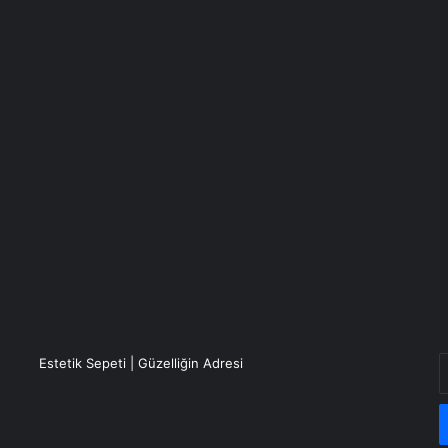
E
Estetik Sepeti | Güzelliğin Adresi
P
a
g