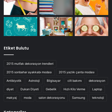
Etiket Bulutu
2015 mutfak dekorasyon trendleri
2015 sonbahar ayakkabı modası
2015 yazlık çanta modası
Antibiyotik
Astroloji
Bilgisayar
cilt bakımı
dekorasyon
diyet
Dukan Diyeti
Gebelik
Hızlı Kilo Verme
Laptop
makyaj
moda
salon dekorasyonu
Samsung
teknoloji