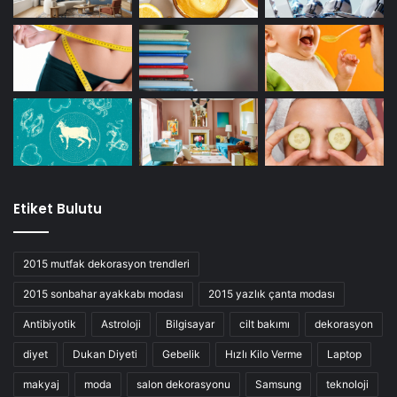
Etiket Bulutu
2015 mutfak dekorasyon trendleri
2015 sonbahar ayakkabı modası
2015 yazlık çanta modası
Antibiyotik
Astroloji
Bilgisayar
cilt bakımı
dekorasyon
diyet
Dukan Diyeti
Gebelik
Hızlı Kilo Verme
Laptop
makyaj
moda
salon dekorasyonu
Samsung
teknoloji