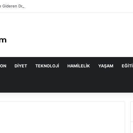
 Gideren Doğal Maskeler Nasıl Yapılır?
YON
DIYET
TEKNOLOJI
HAMILELIK
YAŞAM
EĞIT