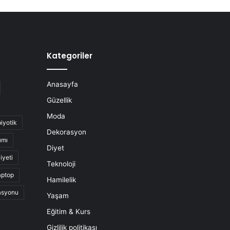
Kategoriler
Anasayfa
Güzellik
Moda
biyotik
Dekorasyon
ımı
Diyet
iyeti
Teknoloji
aptop
Hamilelik
asyonu
Yaşam
Eğitim & Kurs
Gizlilik politikası