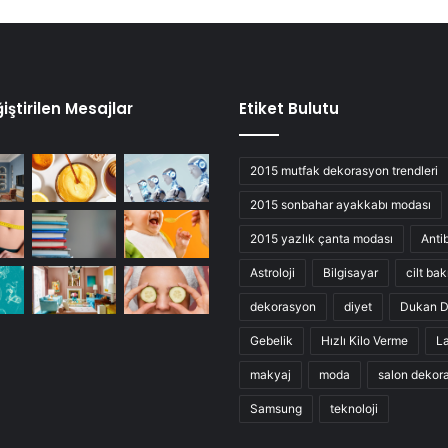
iştirilen Mesajlar
Etiket Bulutu
2015 mutfak dekorasyon trendleri
2015 sonbahar ayakkabı modası
2015 yazlık çanta modası
Anti
Astroloji
Bilgisayar
cilt bak
dekorasyon
diyet
Dukan D
Gebelik
Hızlı Kilo Verme
L
makyaj
moda
salon dekor
Samsung
teknoloji