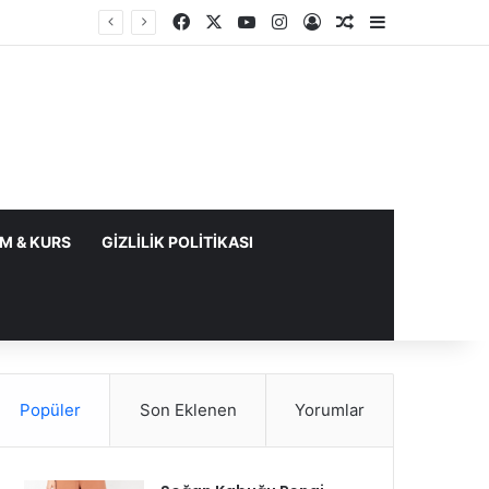
Facebook
X
YouTube
Instagram
Kayıt Ol
Rastgele Makale
Kenar Bölme
IM & KURS
GIZLILIK POLITIKASI
Popüler
Son Eklenen
Yorumlar