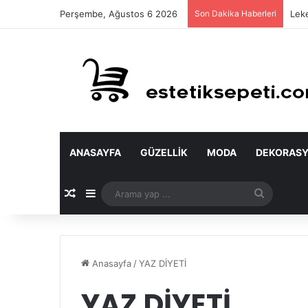
Perşembe, Ağustos 6 2026
Son Dakika Haberleri
Leke
ANASAYFA
GÜZELLIK
MODA
DEKORAS
Rastgele Makale
Kenar Bölmesi
Arama
yap
...
Anasayfa
/
YAZ DİYETİ
YAZ DİYETİ