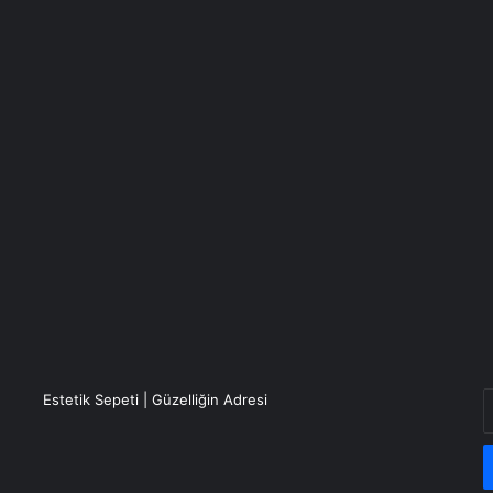
E
Estetik Sepeti | Güzelliğin Adresi
P
a
g