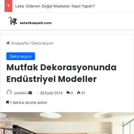
Leke Gideren Doğal Maskeler Nasıl Yapılır?
Anasayfa
/
Dekorasyon
Dekorasyon
Mutfak Dekorasyonunda
Endüstriyel Modeller
Bir
yonetici
28 Eylül 2014
0
51
e-
1 dakika okuma süresi
posta
göndermek