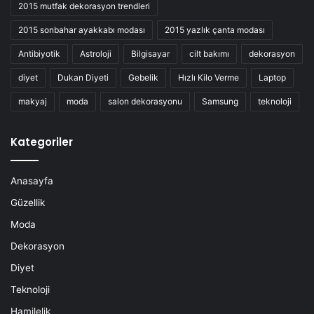
2015 mutfak dekorasyon trendleri
2015 sonbahar ayakkabı modası
2015 yazlık çanta modası
Antibiyotik
Astroloji
Bilgisayar
cilt bakımı
dekorasyon
diyet
Dukan Diyeti
Gebelik
Hızlı Kilo Verme
Laptop
makyaj
moda
salon dekorasyonu
Samsung
teknoloji
Kategoriler
Anasayfa
Güzellik
Moda
Dekorasyon
Diyet
Teknoloji
Hamilelik