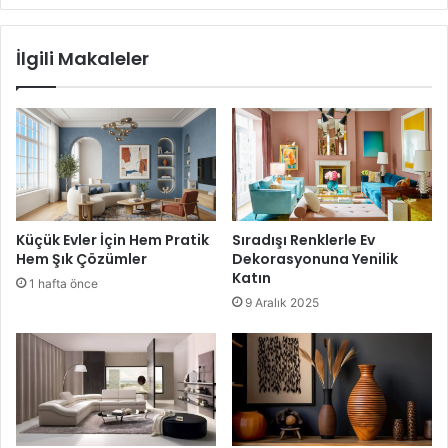
tasarımları yapılırsa, en iyi çalışma ortamıyla beraber
dışarıya açık olan bu yerlerde de dekorasyon açısından
güvenle hizmet verebilirsiniz.
İlgili Makaleler
Küçük Evler İçin Hem Pratik
Sıradışı Renklerle Ev
Hem Şık Çözümler
Dekorasyonuna Yenilik
Katın
1 hafta önce
9 Aralık 2025