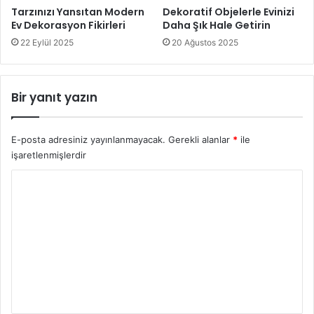
Tarzınızı Yansıtan Modern
Dekoratif Objelerle Evinizi
Ev Dekorasyon Fikirleri
Daha Şık Hale Getirin
22 Eylül 2025
20 Ağustos 2025
Bir yanıt yazın
E-posta adresiniz yayınlanmayacak.
Gerekli alanlar
*
ile
işaretlenmişlerdir
Y
o
r
u
m
*