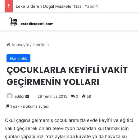
Leke Gideren Doğal Maskeler Nasıl Yapılır?
Anasayfa
/
Hamilelik
Hamilelik
ÇOCUKLARLA KEYİFLİ VAKİT
GEÇİRMENİN YOLLARI
Bir
editör
29 Temmuz 2015
0
58
e-
1 dakika okuma süresi
posta
göndermek
Okul çağına gelmemiş çocuklarımızla evde keyifli ve eğitici
vakit geçirerek onları televizyon başından kurtarmak için
şunları yapabiliriz; Yaz aylarında küvete ya da havuza su