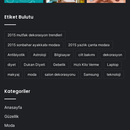
Etiket Bulutu
2015 mutfak dekorasyon trendleri
2015 sonbahar ayakkabı modası
2015 yazlık çanta modası
Antibiyotik
Astroloji
Bilgisayar
cilt bakımı
dekorasyon
diyet
Dukan Diyeti
Gebelik
Hızlı Kilo Verme
Laptop
makyaj
moda
salon dekorasyonu
Samsung
teknoloji
Kategoriler
Anasayfa
Güzellik
Moda