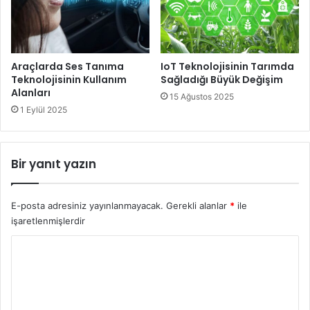
DIESEL SAATLERDE 2015 MODASI
Araçlarda Ses Tanıma
IoT Teknolojisinin Tarımda
Teknolojisinin Kullanım
Sağladığı Büyük Değişim
Alanları
15 Ağustos 2025
1 Eylül 2025
Bir yanıt yazın
E-posta adresiniz yayınlanmayacak.
Gerekli alanlar
*
ile
işaretlenmişlerdir
Y
DIESEL SAATLERDE 2015 MODASI
o
r
u