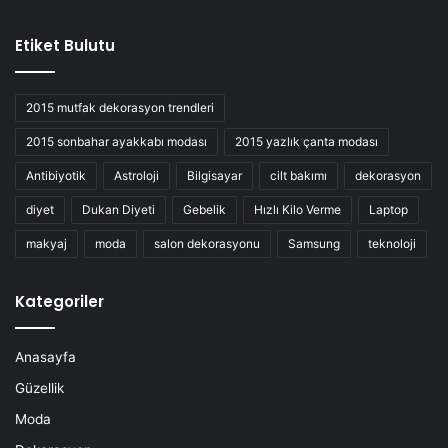
Etiket Bulutu
2015 mutfak dekorasyon trendleri
2015 sonbahar ayakkabı modası
2015 yazlık çanta modası
Antibiyotik
Astroloji
Bilgisayar
cilt bakımı
dekorasyon
diyet
Dukan Diyeti
Gebelik
Hızlı Kilo Verme
Laptop
makyaj
moda
salon dekorasyonu
Samsung
teknoloji
Kategoriler
Anasayfa
Güzellik
Moda