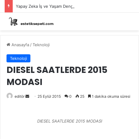
Yapay Zeka İş ve Yaşam Dengemizi Değiştiriyor?
Anasayfa
/
Teknoloji
Teknoloji
DIESEL SAATLERDE 2015
MODASI
Bir
editör
25 Eylül 2015
0
25
1 dakika okuma süresi
e-
posta
göndermek
DIESEL SAATLERDE 2015 MODASI