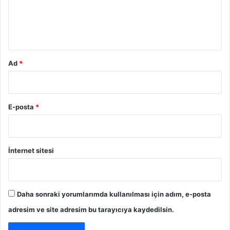
m
*
Ad
*
DIESEL SAATLERDE 2015 MODASI
E-posta
*
İnternet sitesi
Daha sonraki yorumlarımda kullanılması için adım, e-posta
adresim ve site adresim bu tarayıcıya kaydedilsin.