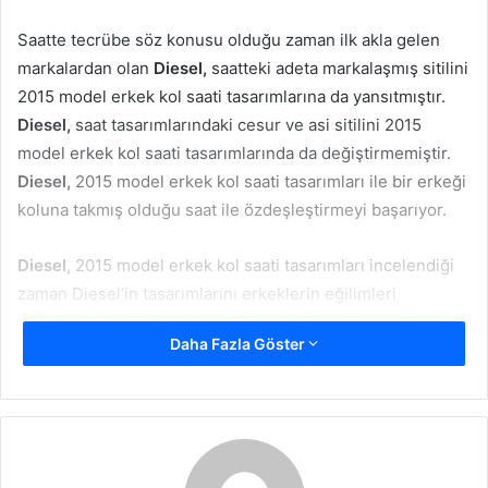
Saatte tecrübe söz konusu olduğu zaman ilk akla gelen
markalardan olan
Diesel,
saatteki adeta markalaşmış sitilini
2015 model erkek kol saati tasarımlarına da yansıtmıştır.
Diesel,
saat tasarımlarındaki cesur ve asi sitilini 2015
model erkek kol saati tasarımlarında da değiştirmemiştir.
Diesel,
2015 model erkek kol saati tasarımları ile bir erkeği
koluna takmış olduğu saat ile özdeşleştirmeyi başarıyor.
Diesel,
2015 model erkek kol saati tasarımları incelendiği
zaman Diesel’in tasarımlarını erkeklerin eğilimleri
doğrultusunda değil de kendi yeni eğilimler ortaya
Daha Fazla Göster
çıkararak tasarladığı rahatlıkla görülebilir.
Diesel,
2015
model erkek kol saati tasarımlarına hem asi hem de
utangaç olmayan çılgın ruhunu bir defa daha yansıtarak
diğer markalardan farklı bir kimliğe ve görüntüye sahip
olduğunu ispatlıyor.
Diesel,
2015 model erkek kol saati