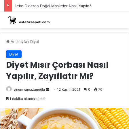
Leke Gideren Doğal Maskeler Nasıl Yapılır?
Anasayfa
/
Diyet
Diyet
Diyet Mısır Çorbası Nasıl
Yapılır, Zayıflatır Mı?
Bir
sinem ramazanoğlu
12 Kasım 2021
0
70
e-
1 dakika okuma süresi
posta
göndermek