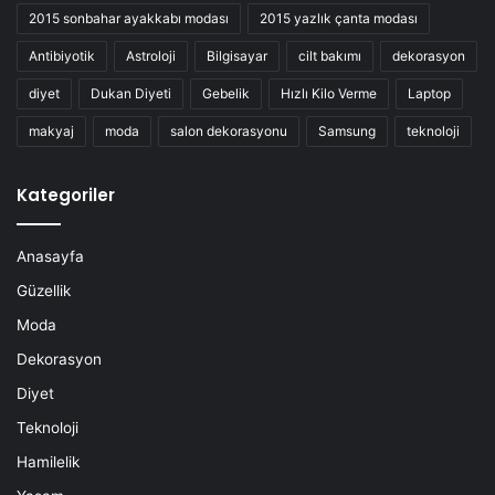
2015 sonbahar ayakkabı modası
2015 yazlık çanta modası
Antibiyotik
Astroloji
Bilgisayar
cilt bakımı
dekorasyon
diyet
Dukan Diyeti
Gebelik
Hızlı Kilo Verme
Laptop
makyaj
moda
salon dekorasyonu
Samsung
teknoloji
Kategoriler
Anasayfa
Güzellik
Moda
Dekorasyon
Diyet
Teknoloji
Hamilelik