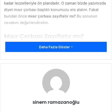
kadar lezzetleriyle ön plandadır. O zaman bizde yazımızda
diyet mısır çorbası başlıklı konumuzu ele alalım. Fakat
bundan önce
mısır çorbası zayıflatır mı?
Bu sorunun
cevabını değerlendirelim.
Mısır Çorbası Zayıflatır mı?
Mısır faydalı bir besin olarak diyet listelerinde tercih
Daha Fazla Göster
edilmektedir. Salataların yanı sıra ana malzeme olarak
çorbalarda da tüketimine sık rastlanır. Hem doyurucu hem
de zengin içeriğiyle diyet listelerinin vazgeçilmez
besinidir.
Mısır lifli yapısıyla kan şekerini düşürmesi ve kolesterolü
dengelemesiyle çorba tariflerinde kullanılır. Mısır çorbası
yaklaşık 116 kalori seviyesindedir. Günlük alınacak kalori
sinem ramazanoğlu
miktarlarından düşük olması nedeniyle oldukça tercih
edilir. O zaman yazımızın devamında
mısır çorbası tarifi
ni