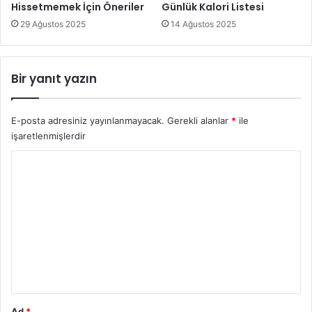
Hissetmemek İçin Öneriler
Günlük Kalori Listesi
29 Ağustos 2025
14 Ağustos 2025
Bir yanıt yazın
E-posta adresiniz yayınlanmayacak.
Gerekli alanlar
*
ile
işaretlenmişlerdir
Y
o
r
u
m
*
Ad
*