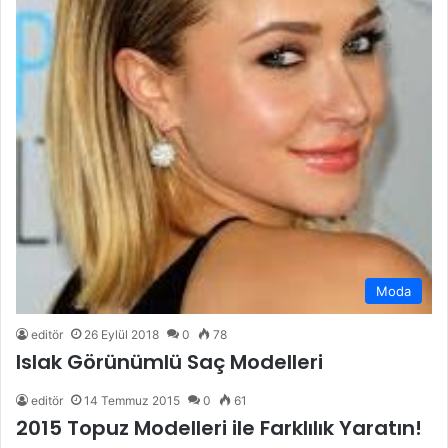
Moda
editör
26 Eylül 2018
0
78
Islak Görünümlü Saç Modelleri
editör
14 Temmuz 2015
0
61
2015 Topuz Modelleri ile Farklılık Yaratın!