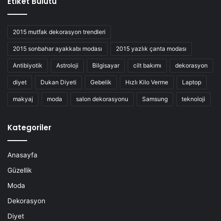
Etiket Bulutu
2015 mutfak dekorasyon trendleri
2015 sonbahar ayakkabı modası
2015 yazlık çanta modası
Antibiyotik
Astroloji
Bilgisayar
cilt bakımı
dekorasyon
diyet
Dukan Diyeti
Gebelik
Hızlı Kilo Verme
Laptop
makyaj
moda
salon dekorasyonu
Samsung
teknoloji
Kategoriler
Anasayfa
Güzellik
Moda
Dekorasyon
Diyet