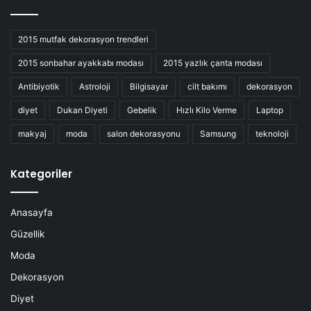
2015 mutfak dekorasyon trendleri
2015 sonbahar ayakkabı modası
2015 yazlık çanta modası
Antibiyotik
Astroloji
Bilgisayar
cilt bakımı
dekorasyon
diyet
Dukan Diyeti
Gebelik
Hızlı Kilo Verme
Laptop
makyaj
moda
salon dekorasyonu
Samsung
teknoloji
Kategoriler
Anasayfa
Güzellik
Moda
Dekorasyon
Diyet