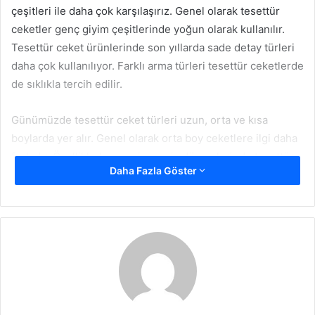
çeşitleri ile daha çok karşılaşırız. Genel olarak tesettür
ceketler genç giyim çeşitlerinde yoğun olarak kullanılır.
Tesettür ceket ürünlerinde son yıllarda sade detay türleri
daha çok kullanılıyor. Farklı arma türleri tesettür ceketlerde
de sıklıkla tercih edilir.
Günümüzde tesettür ceket türleri uzun, orta ve kısa
boylarda yer alır. Genel olarak orta boy ceketlere ilgi daha
fazladır. Özelliklede mevsim geçiş dönemlerinde tesettür
Daha Fazla Göster
ceketler daha fazla kullanılır. Son zamanlarda ise yaz
mevsimleri için ince
tesettür ceket modelleri
daha sık
üretiliyor. Kombin olarak ise son yıllarda pantolonlar daha
çok tercih edilir. Etek tesettür ceketlerle kombin
çeşitlerinde salaş etekler tercih edilir.
Tesettür Ceket Kombinlerinde
Ayakkabı Tercihleri