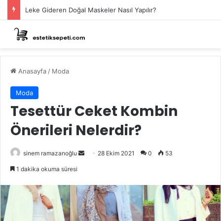
Leke Gideren Doğal Maskeler Nasıl Yapılır?
Anasayfa
/
Moda
Moda
Tesettür Ceket Kombin
Önerileri Nelerdir?
Bir
sinem ramazanoğlu
28 Ekim 2021
0
53
e-
1 dakika okuma süresi
posta
göndermek