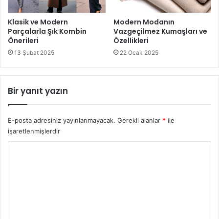
Klasik ve Modern
Modern Modanın
Parçalarla Şık Kombin
Vazgeçilmez Kumaşları ve
Önerileri
Özellikleri
13 Şubat 2025
22 Ocak 2025
Bir yanıt yazın
E-posta adresiniz yayınlanmayacak.
Gerekli alanlar
*
ile
işaretlenmişlerdir
Y
o
r
u
m