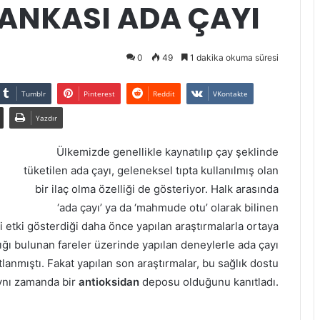
ANKASI ADA ÇAYI
0
49
1 dakika okuma süresi
Tumblr
Pinterest
Reddit
VKontakte
Yazdır
Ülkemizde genellikle kaynatılıp çay şeklinde
tüketilen ada çayı, geleneksel tıpta kullanılmış olan
bir ilaç olma özelliği de gösteriyor. Halk arasında
‘ada çayı’ ya da ‘mahmude otu’ olarak bilinen
yi etki gösterdiği daha önce yapılan araştırmalarla ortaya
lığı bulunan fareler üzerinde yapılan deneylerle ada çayı
nıtlanmıştı. Fakat yapılan son araştırmalar, bu sağlık dostu
aynı zamanda bir
antioksidan
deposu olduğunu kanıtladı.