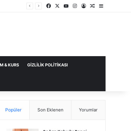
Facebook
X
YouTube
Instagram
Kayıt Ol
Rastgele Makale
Kenar Bölme
IM & KURS
GIZLILIK POLITIKASI
Popüler
Son Eklenen
Yorumlar