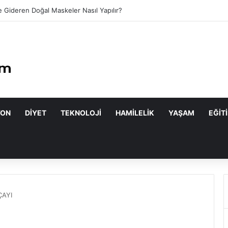
 Gideren Doğal Maskeler Nasıl Yapılır?
YON
DIYET
TEKNOLOJI
HAMILELIK
YAŞAM
EĞIT
ÇAYI