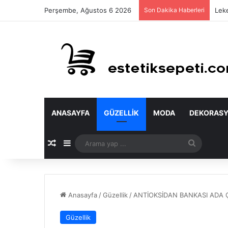
Perşembe, Ağustos 6 2026
Son Dakika Haberleri
Leke
ANASAYFA
GÜZELLIK
MODA
DEKORAS
Rastgele Makale
Kenar Bölmesi
Arama
yap
...
Anasayfa
/
Güzellik
/
ANTİOKSİDAN BANKASI ADA 
Güzellik