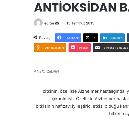
ANTİOKSİDAN B
Bir
editör
13 Temmuz 2015
e-
posta
Paylaş
Facebook
X
LinkedIn
göndermek
Odnoklassniki
Pocket
E-Posta ile paylaş
ANTİOKSİDAN
bitkinin, özellikle Alzheimer hastalığında i
çıkarılmıştı. Özellikle Alzheimer hasta
bitkisinin hafızayı iyileştirici etkisi olduğu ka
bitkinin 