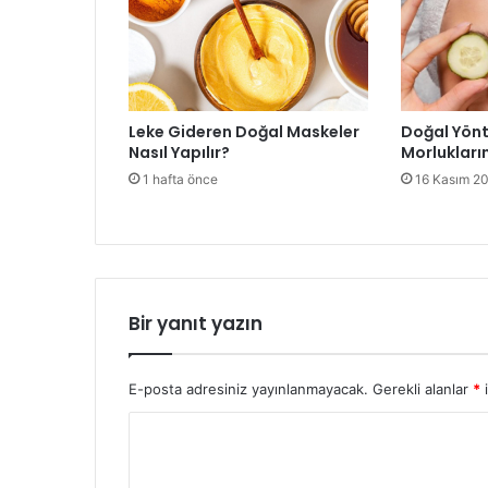
Leke Gideren Doğal Maskeler
Doğal Yönt
Nasıl Yapılır?
Morlukların
1 hafta önce
16 Kasım 2
Bir yanıt yazın
E-posta adresiniz yayınlanmayacak.
Gerekli alanlar
*
i
Y
o