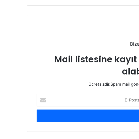
Biz
Mail listesine kayı
alab
Ücretsizdir.Spam mail gönde
E-
Posta
adresinizi
giriniz