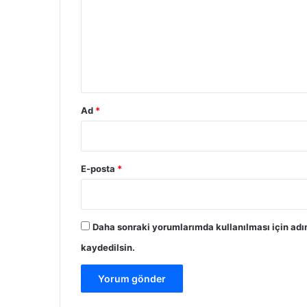
r
u
m
*
Ad
*
E-posta
*
Daha sonraki yorumlarımda kullanılması için adı
kaydedilsin.