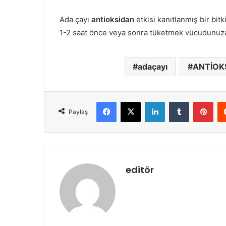
Ada çayı
antioksidan
etkisi kanıtlanmış bir bitk
1-2 saat önce veya sonra tüketmek vücudunuza
adaçayı
ANTİOK
Facebook
X
LinkedIn
Tumblr
Pint
Paylaş
editör