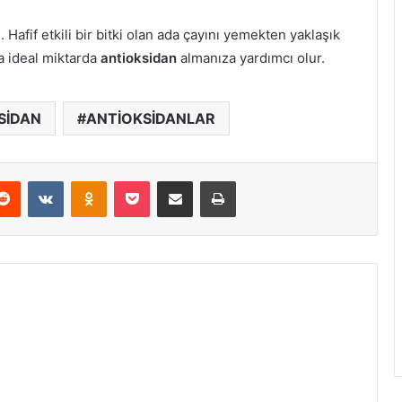
i. Hafif etkili bir bitki olan ada çayını yemekten yaklaşık
 ideal miktarda
antioksidan
almanıza yardımcı olur.
SİDAN
ANTİOKSİDANLAR
erest
Reddit
VKontakte
Odnoklassniki
Pocket
E-Posta ile paylaş
Yazdır